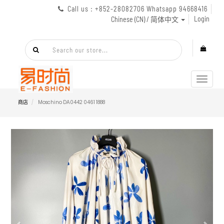
Call us : +852-28082706 Whatsapp 94668416
Login
Chinese (CN) / 简体中文
Toggl
navig
商店
Moschino DA0442 0461 1888