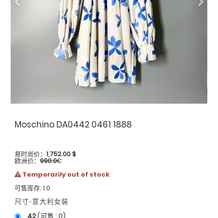
Previous
Nex
Moschino DA0442 0461 1888
易时尚价：
1,752.00
$
欧洲价：
990.0
€
Temporarily out of stock
可售库存: 1.0
尺寸-意大利女装
42
(可售 :
0
)