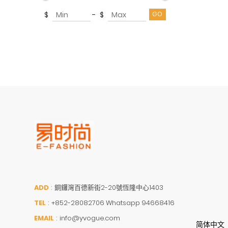
BOTTEGA VENETA
$
-
$
BURBERRY
MIU MIU
STELLA MCCARTNEY
CHLOE
BVLGARI
DIOR
Salvatore Ferragamo
GIVENCHY
JIMMY CHOO
LOEWE
ADD
:
銅鑼灣百德新街2-20號恆隆中心1403
MARC JACOBS
TEL
:
+852-28082706 Whatsapp 94668416
TOD'S
EMAIL
:
info@yvogue.com
简体中文
VALENTINO