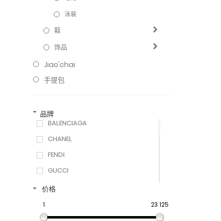
泳装
鞋
饰品
Jiao'chai
手提包
品牌
BALENCIAGA
CHANEL
FENDI
GUCCI
LOUIS VUITTON
价格
PRADA
1
23 125
DOLCE&GABBANA