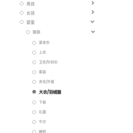
男孩
女孩
婴童
服装
紧身衣
上衣
卫衣/针织衫
套装
夹克/外套
大衣/羽绒服
下装
礼服
牛仔
睡袍