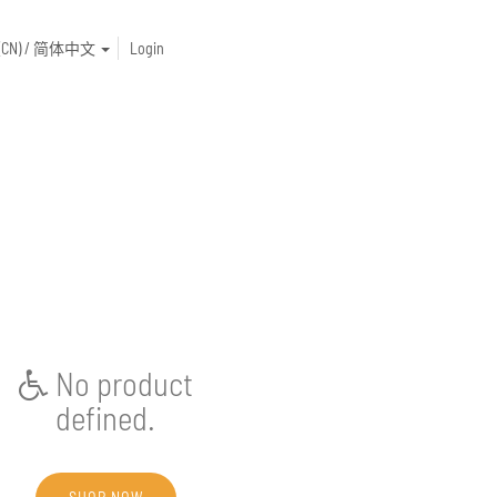
e (CN) / 简体中文
Login
No product
defined.