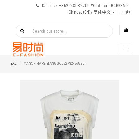
Call us : +852-28082706 Whatsapp 94668416
Login
Chinese (CN) / 简体中文
Toggl
navig
商店
MAISON MARGIELA S51GC0527 S24575 961