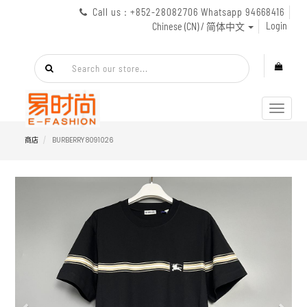
Call us : +852-28082706 Whatsapp 94668416
Login
Chinese (CN) / 简体中文
Toggl
navig
商店
BURBERRY 8091026