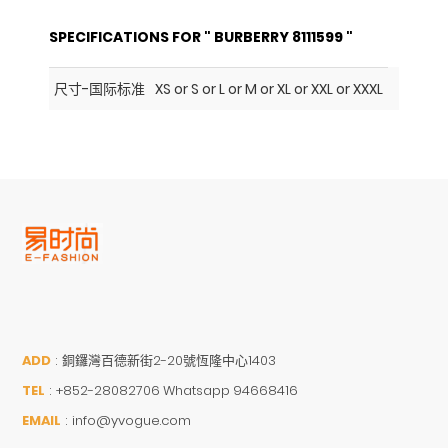
SPECIFICATIONS FOR " BURBERRY 8111599 "
尺寸-国际标准
XS or S or L or M or XL or XXL or XXXL
ADD
:
銅鑼灣百德新街2-20號恆隆中心1403
TEL
:
+852-28082706 Whatsapp 94668416
EMAIL
:
info@yvogue.com