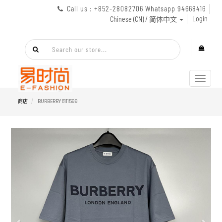
Call us : +852-28082706 Whatsapp 94668416
Login
Chinese (CN) / 简体中文
Toggl
navig
商店
BURBERRY 8111599