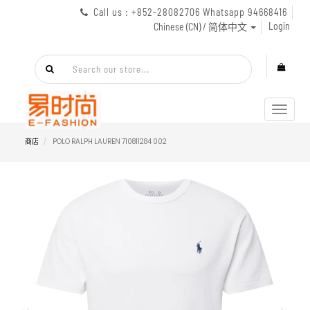
Call us : +852-28082706 Whatsapp 94668416
Login
Chinese (CN) / 简体中文
Toggl
navig
商店
POLO RALPH LAUREN 710811284 002