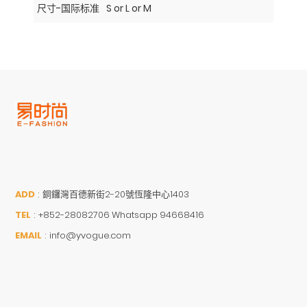
尺寸-国际标准
S or L or M
ADD
:
銅鑼灣百德新街2-20號恆隆中心1403
TEL
:
+852-28082706 Whatsapp 94668416
EMAIL
:
info@yvogue.com