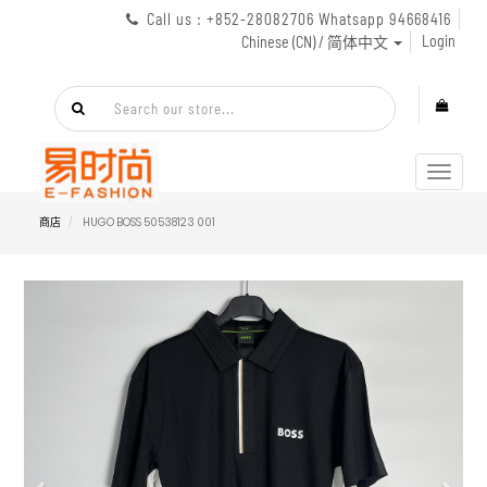
Call us : +852-28082706 Whatsapp 94668416
Login
Chinese (CN) / 简体中文
Toggl
navig
商店
HUGO BOSS 50538123 001