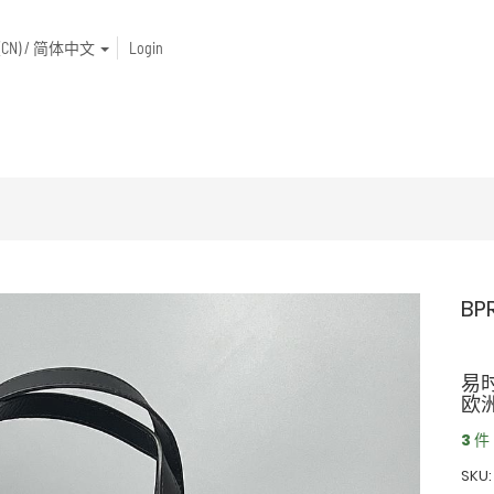
e (CN) / 简体中文
Login
BP
易
欧
3 件
SKU: